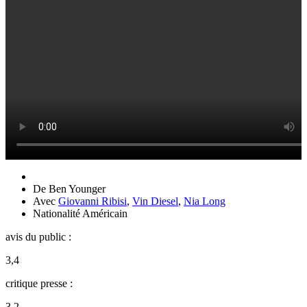
De
Ben Younger
Avec
Giovanni Ribisi
,
Vin Diesel
,
Nia Long
Nationalité
Américain
avis du public :
3,4
critique presse :
3,2