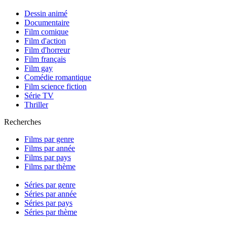
Dessin animé
Documentaire
Film comique
Film d'action
Film d'horreur
Film français
Film gay
Comédie romantique
Film science fiction
Série TV
Thriller
Recherches
Films par genre
Films par année
Films par pays
Films par thème
Séries par genre
Séries par année
Séries par pays
Séries par thème