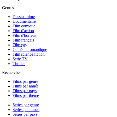
Genres
Dessin animé
Documentaire
Film comique
Film d'action
Film d'horreur
Film français
Film gay
Comédie romantique
Film science fiction
Série TV
Thriller
Recherches
Films par genre
Films par année
Films par pays
Films par thème
Séries par genre
Séries par année
Séries par pays