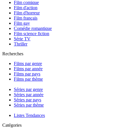
Film comique
Film d'action
Film d'horreur
Film français
Film gay
Comédie romantique
Film science fiction
Série TV
Thriller
Recherches
Films par genre
Films par année
Films par pays
Films par thème
Séries par genre
Séries par année
Séries par pays
Séries par thème
Listes Tendances
Catégories