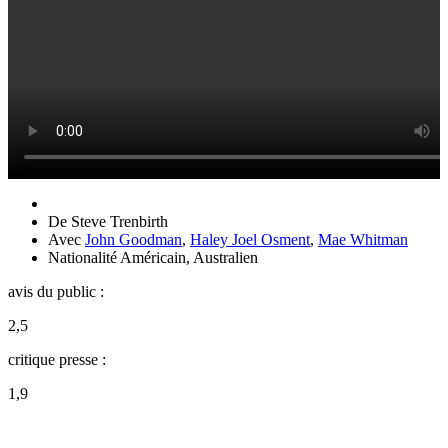
De
Steve Trenbirth
Avec
John Goodman
,
Haley Joel Osment
,
Mae Whitman
Nationalité
Américain, Australien
avis du public :
2,5
critique presse :
1,9