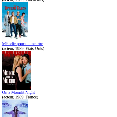
Mélodie pour un meurtre
(acteur, 1989, Etats-Unis)
On a Moonlit Night
(acteur, 1989, France)