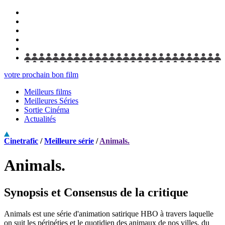
votre prochain bon film
Meilleurs films
Meilleures Séries
Sortie Cinéma
Actualités
Cinetrafic
/
Meilleure série
/
Animals.
Animals.
Synopsis et Consensus de la critique
Animals est une série d'animation satirique HBO à travers laquelle
on suit les péripéties et le quotidien des animaux de nos villes, du