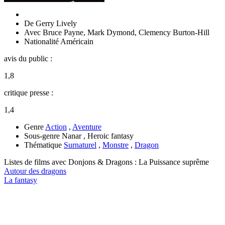
De
Gerry Lively
Avec
Bruce Payne
,
Mark Dymond
,
Clemency Burton-Hill
Nationalité
Américain
avis du public :
1,8
critique presse :
1,4
Genre
Action
,
Aventure
Sous-genre
Nanar , Heroic fantasy
Thématique
Surnaturel
,
Monstre
,
Dragon
Listes de films avec
Donjons & Dragons : La Puissance suprême
Autour des dragons
La fantasy