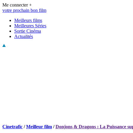
Me connecter +
votre prochain bon film
Meilleurs films
Meilleures Séries
Sortie Cinéma
Actualités
Cinetrafic
/
Meilleur film
/
Donjons & Dragons : La Puissance s