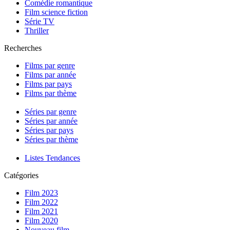
Comédie romantique
Film science fiction
Série TV
Thriller
Recherches
Films par genre
Films par année
Films par pays
Films par thème
Séries par genre
Séries par année
Séries par pays
Séries par thème
Listes Tendances
Catégories
Film 2023
Film 2022
Film 2021
Film 2020
Nouveau film