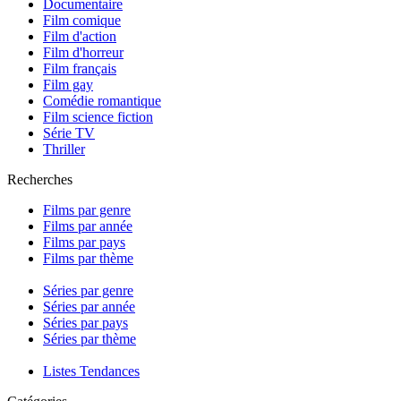
Documentaire
Film comique
Film d'action
Film d'horreur
Film français
Film gay
Comédie romantique
Film science fiction
Série TV
Thriller
Recherches
Films par genre
Films par année
Films par pays
Films par thème
Séries par genre
Séries par année
Séries par pays
Séries par thème
Listes Tendances