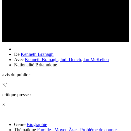
De
Kenneth Branagh
Avec
Kenneth Branagh
,
Judi Dench
,
Ian McKellen
Nationalité
Britannique
avis du public :
3,1
critique presse :
3
Genre
Biographie
Thématique
Famille
,
Moyen Âge
,
Problème de couple
,