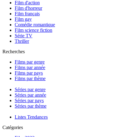
Film d'action
Film d'horreur
Film français
Film gay
Comédie romantique
Film science fiction
Série TV
Thriller
Recherches
Films par genre
Films par année
Films par pays
Films par thème
Séries par genre
Séries par année
Séries par pays
Séries par thème
Listes Tendances
Catégories