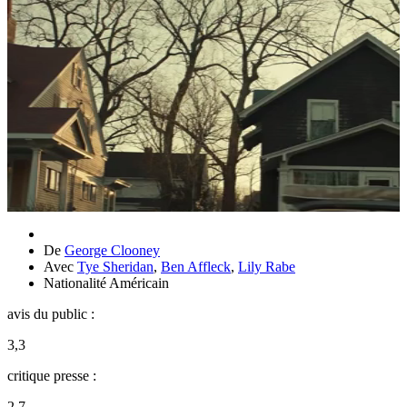
De
George Clooney
Avec
Tye Sheridan
,
Ben Affleck
,
Lily Rabe
Nationalité
Américain
avis du public :
3,3
critique presse :
2,7