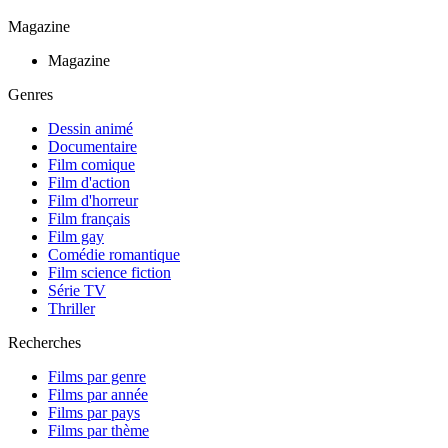
Magazine
Magazine
Genres
Dessin animé
Documentaire
Film comique
Film d'action
Film d'horreur
Film français
Film gay
Comédie romantique
Film science fiction
Série TV
Thriller
Recherches
Films par genre
Films par année
Films par pays
Films par thème