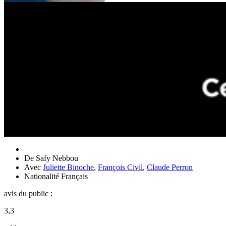
De
Safy Nebbou
Avec
Juliette Binoche
,
François Civil
,
Claude Perron
Nationalité
Français
avis du public :
3,3