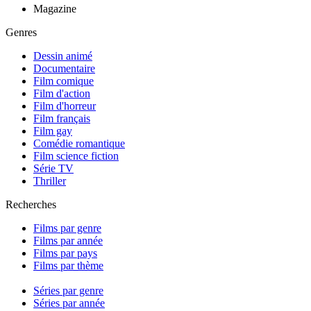
Magazine
Genres
Dessin animé
Documentaire
Film comique
Film d'action
Film d'horreur
Film français
Film gay
Comédie romantique
Film science fiction
Série TV
Thriller
Recherches
Films par genre
Films par année
Films par pays
Films par thème
Séries par genre
Séries par année