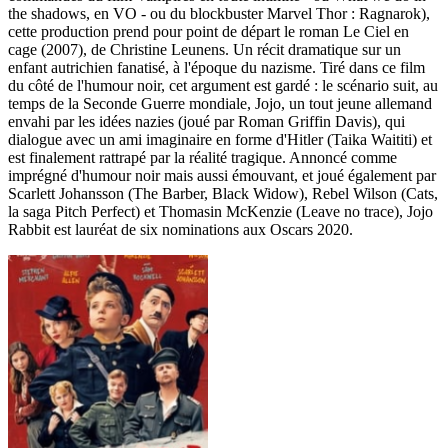
the shadows, en VO - ou du blockbuster Marvel Thor : Ragnarok),
cette production prend pour point de départ le roman Le Ciel en
cage (2007), de Christine Leunens. Un récit dramatique sur un
enfant autrichien fanatisé, à l'époque du nazisme. Tiré dans ce film
du côté de l'humour noir, cet argument est gardé : le scénario suit, au
temps de la Seconde Guerre mondiale, Jojo, un tout jeune allemand
envahi par les idées nazies (joué par Roman Griffin Davis), qui
dialogue avec un ami imaginaire en forme d'Hitler (Taika Waititi) et
est finalement rattrapé par la réalité tragique. Annoncé comme
imprégné d'humour noir mais aussi émouvant, et joué également par
Scarlett Johansson (The Barber, Black Widow), Rebel Wilson (Cats,
la saga Pitch Perfect) et Thomasin McKenzie (Leave no trace), Jojo
Rabbit est lauréat de six nominations aux Oscars 2020.