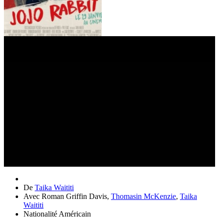
De
Taika Waititi
Avec
Roman Griffin Davis
,
Thomasin McKenzie
,
Taika
Waititi
Nationalité
Américain