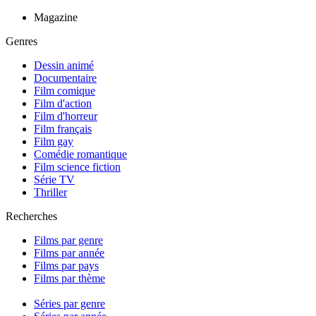
Magazine
Genres
Dessin animé
Documentaire
Film comique
Film d'action
Film d'horreur
Film français
Film gay
Comédie romantique
Film science fiction
Série TV
Thriller
Recherches
Films par genre
Films par année
Films par pays
Films par thème
Séries par genre