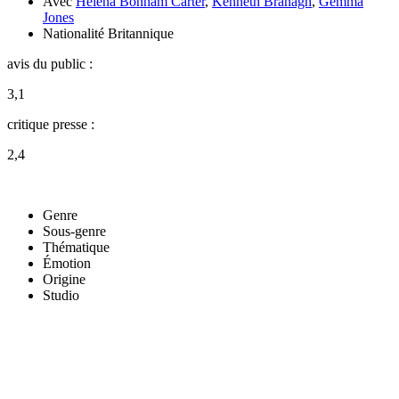
Avec
Helena Bonham Carter
,
Kenneth Branagh
,
Gemma
Jones
Nationalité
Britannique
avis du public :
3,1
critique presse :
2,4
Genre
Sous-genre
Thématique
Émotion
Origine
Studio