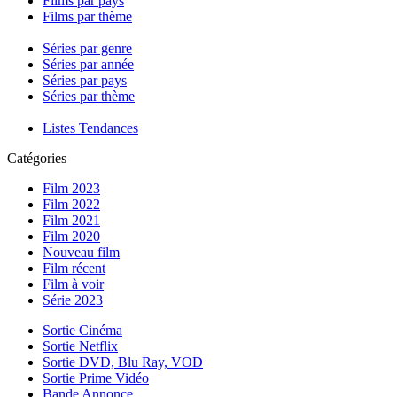
Films par pays
Films par thème
Séries par genre
Séries par année
Séries par pays
Séries par thème
Listes Tendances
Catégories
Film 2023
Film 2022
Film 2021
Film 2020
Nouveau film
Film récent
Film à voir
Série 2023
Sortie Cinéma
Sortie Netflix
Sortie DVD, Blu Ray, VOD
Sortie Prime Vidéo
Bande Annonce