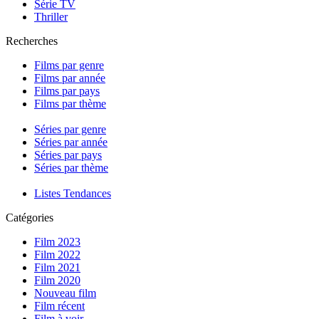
Série TV
Thriller
Recherches
Films par genre
Films par année
Films par pays
Films par thème
Séries par genre
Séries par année
Séries par pays
Séries par thème
Listes Tendances
Catégories
Film 2023
Film 2022
Film 2021
Film 2020
Nouveau film
Film récent
Film à voir