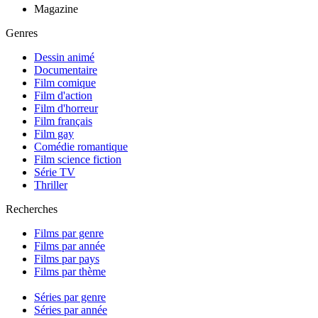
Magazine
Genres
Dessin animé
Documentaire
Film comique
Film d'action
Film d'horreur
Film français
Film gay
Comédie romantique
Film science fiction
Série TV
Thriller
Recherches
Films par genre
Films par année
Films par pays
Films par thème
Séries par genre
Séries par année