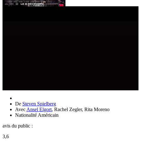
De
Steven Spielberg
Avec
Ansel Elgort
,
Rachel Zegler
,
Rita Moreno
Nationalité
Américain
avis du public :
3,6