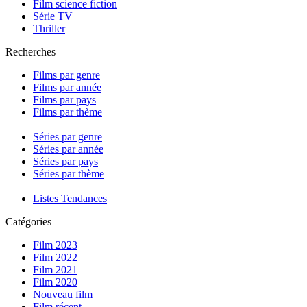
Film science fiction
Série TV
Thriller
Recherches
Films par genre
Films par année
Films par pays
Films par thème
Séries par genre
Séries par année
Séries par pays
Séries par thème
Listes Tendances
Catégories
Film 2023
Film 2022
Film 2021
Film 2020
Nouveau film
Film récent