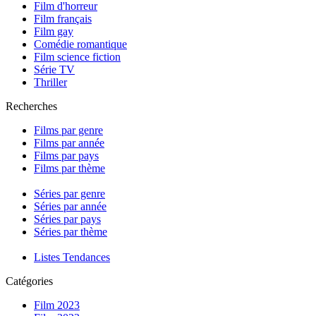
Film d'horreur
Film français
Film gay
Comédie romantique
Film science fiction
Série TV
Thriller
Recherches
Films par genre
Films par année
Films par pays
Films par thème
Séries par genre
Séries par année
Séries par pays
Séries par thème
Listes Tendances
Catégories
Film 2023