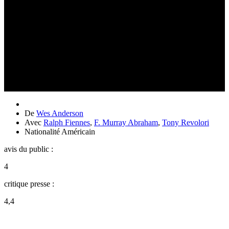
De
Wes Anderson
Avec
Ralph Fiennes
,
F. Murray Abraham
,
Tony Revolori
Nationalité
Américain
avis du public :
4
critique presse :
4,4