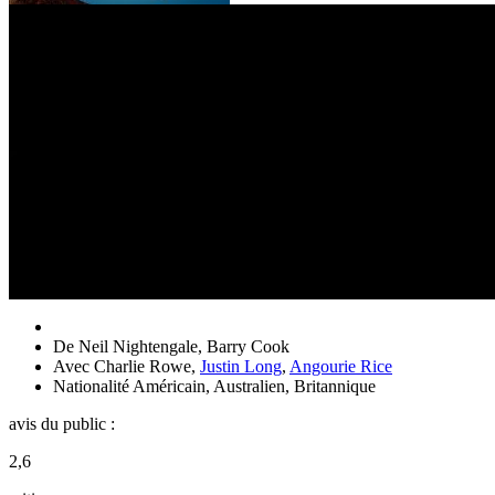
De
Neil Nightengale
,
Barry Cook
Avec
Charlie Rowe
,
Justin Long
,
Angourie Rice
Nationalité
Américain, Australien, Britannique
avis du public :
2,6