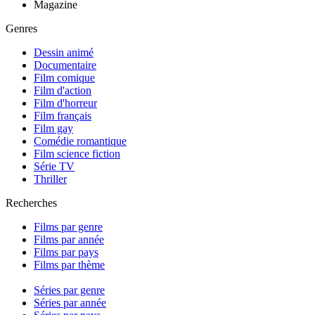
Magazine
Genres
Dessin animé
Documentaire
Film comique
Film d'action
Film d'horreur
Film français
Film gay
Comédie romantique
Film science fiction
Série TV
Thriller
Recherches
Films par genre
Films par année
Films par pays
Films par thème
Séries par genre
Séries par année