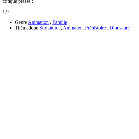
critique presse :
1,9
Genre
Animation
,
Famille
Thématique
Surnaturel
,
Animaux
,
Préhistoire
,
Dinosaure