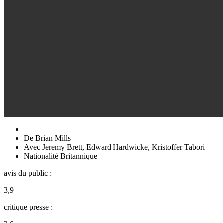
De
Brian Mills
Avec
Jeremy Brett
,
Edward Hardwicke
,
Kristoffer Tabori
Nationalité
Britannique
avis du public :
3,9
critique presse :