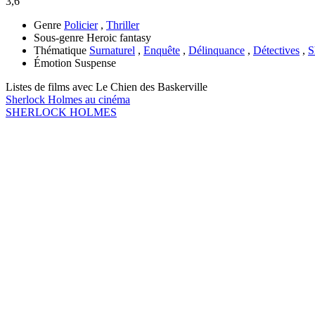
3,6
Genre
Policier
,
Thriller
Sous-genre
Heroic fantasy
Thématique
Surnaturel
,
Enquête
,
Délinquance
,
Détectives
,
S
Émotion
Suspense
Listes de films avec
Le Chien des Baskerville
Sherlock Holmes au cinéma
SHERLOCK HOLMES