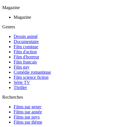
Magazine
Magazine
Genres
Dessin animé
Documentaire
Film comique
Film d'action
Film d'horreur
Film français
Film gay
Comédie romantique
Film science fiction
Série TV
Thriller
Recherches
Films par genre
Films par année
Films par pays
Films par thème