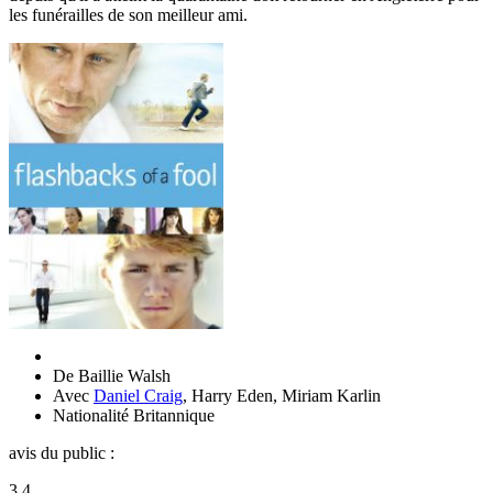
les funérailles de son meilleur ami.
De
Baillie Walsh
Avec
Daniel Craig
,
Harry Eden
,
Miriam Karlin
Nationalité
Britannique
avis du public :
3,4