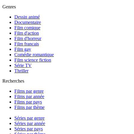
Genres
Dessin animé
Documentaire
Film comique
Film d'action
Film d'horreur
Film français
Film gay
Comédie romantique
Film science fiction
Série TV
Thriller
Recherches
Films par genre
Films par année
Films par pays
Films par thème
Séries par genre
Séries par année
Séries par pays