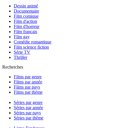
Dessin animé
Documentaire
Film comique
Film d'action
Film d'horreur
Film français
Film gay
Comédie romantique
Film science fiction
Série TV
Thriller
Recherches
Films par genre
Films par année
Films par pays
Films par thème
Séries par genre
Séries par année
Séries par pays
Séries par thème