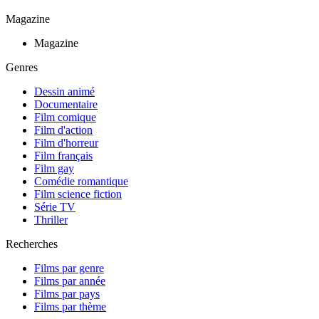
Magazine
Magazine
Genres
Dessin animé
Documentaire
Film comique
Film d'action
Film d'horreur
Film français
Film gay
Comédie romantique
Film science fiction
Série TV
Thriller
Recherches
Films par genre
Films par année
Films par pays
Films par thème