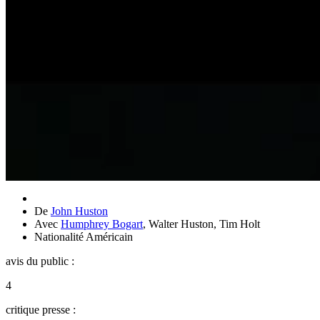
De
John Huston
Avec
Humphrey Bogart
,
Walter Huston
,
Tim Holt
Nationalité
Américain
avis du public :
4
critique presse :