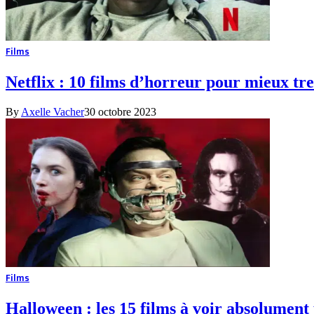
Films
Netflix : 10 films d’horreur pour mieux tr
By
Axelle Vacher
30 octobre 2023
Films
Halloween : les 15 films à voir absolument