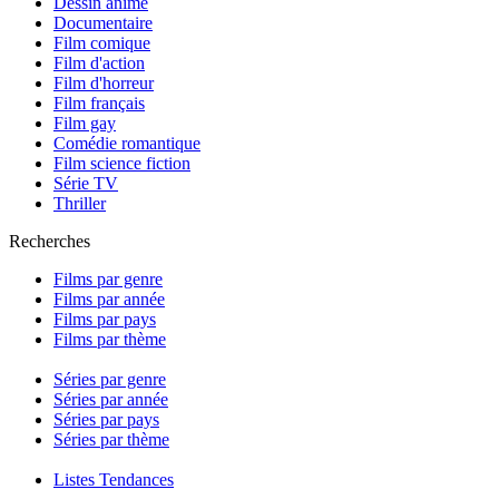
Dessin animé
Documentaire
Film comique
Film d'action
Film d'horreur
Film français
Film gay
Comédie romantique
Film science fiction
Série TV
Thriller
Recherches
Films par genre
Films par année
Films par pays
Films par thème
Séries par genre
Séries par année
Séries par pays
Séries par thème
Listes Tendances