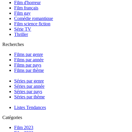
Film d'horreur
Film français
Film gay
Comédie romantique
Film science fiction
Série TV
Thriller
Recherches
Films par genre
Films par année
Films par pays
Films par thème
Séries par genre
Séries par année
Séries par pays
Séries par thème
Listes Tendances
Catégories
Film 2023