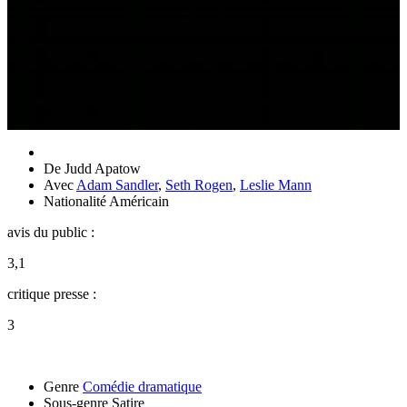
De
Judd Apatow
Avec
Adam Sandler
,
Seth Rogen
,
Leslie Mann
Nationalité
Américain
avis du public :
3,1
critique presse :
3
Genre
Comédie dramatique
Sous-genre
Satire