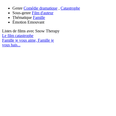
Genre
Comédie dramatique
,
Catastrophe
Sous-genre
Film d'auteur
Thématique
Famille
Émotion
Emouvant
Listes de films avec
Snow Therapy
Le film catastrophe
Famille je vous aime, Famille je
vous hais...