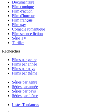
Documentaire
Film comique
Film d'action
Film d'horreur
Film français
Film gay
Comédie romantique
Film science fiction
Série TV
Thriller
Recherches
Films par genre
Films par année
Films par pays
Films par thème
Séries par genre
Séries par année
Séries par pays
Séries par thème
Listes Tendances