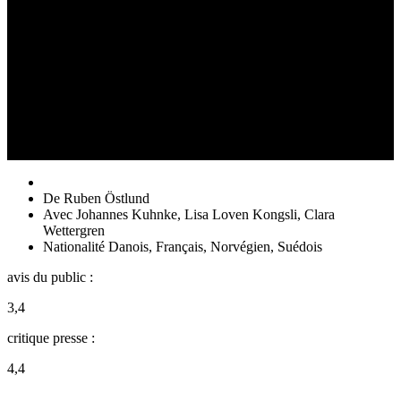
De
Ruben Östlund
Avec
Johannes Kuhnke
,
Lisa Loven Kongsli
,
Clara
Wettergren
Nationalité
Danois, Français, Norvégien, Suédois
avis du public :
3,4
critique presse :
4,4