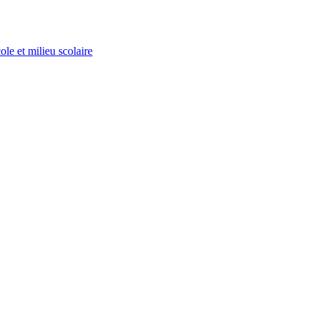
ole et milieu scolaire