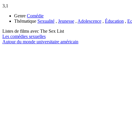
3,1
Genre
Comédie
Thématique
Sexualité
,
Jeunesse
,
Adolescence
,
Éducation
,
Ec
Listes de films avec
The Sex List
Les comédies sexuelles
Autour du monde universitaire américain