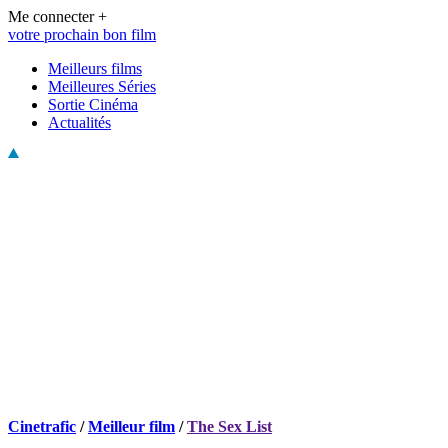
Me connecter +
votre prochain bon film
Meilleurs films
Meilleures Séries
Sortie Cinéma
Actualités
Cinetrafic
/
Meilleur film
/
The Sex List