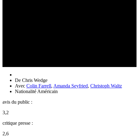
De
Chris Wedge
Avec
Colin Farrell
,
Amanda Seyfried
,
Christoph Waltz
Nationalité
Américain
avis du public :
3,2
critique presse :
2,6