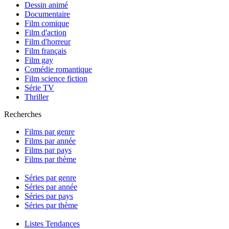
Dessin animé
Documentaire
Film comique
Film d'action
Film d'horreur
Film français
Film gay
Comédie romantique
Film science fiction
Série TV
Thriller
Recherches
Films par genre
Films par année
Films par pays
Films par thème
Séries par genre
Séries par année
Séries par pays
Séries par thème
Listes Tendances