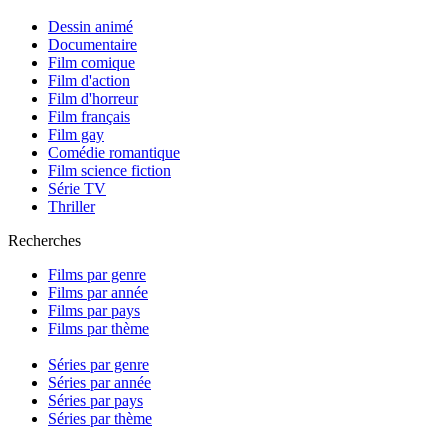
Dessin animé
Documentaire
Film comique
Film d'action
Film d'horreur
Film français
Film gay
Comédie romantique
Film science fiction
Série TV
Thriller
Recherches
Films par genre
Films par année
Films par pays
Films par thème
Séries par genre
Séries par année
Séries par pays
Séries par thème