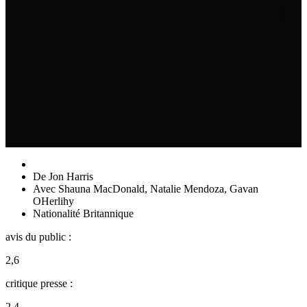
De
Jon Harris
Avec
Shauna MacDonald
,
Natalie Mendoza
,
Gavan
OHerlihy
Nationalité
Britannique
avis du public :
2,6
critique presse :
2,4