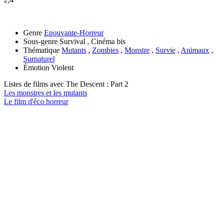
Genre
Epouvante-Horreur
Sous-genre
Survival , Cinéma bis
Thématique
Mutants
,
Zombies
,
Monstre
,
Survie
,
Animaux
,
Surnaturel
Émotion
Violent
Listes de films avec
The Descent : Part 2
Les monstres et les mutants
Le film d'éco horreur