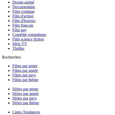
Dessin animé
Documentaire
Film comique
Film d'action
Film d'horreur
Film français
Film gay
Comédie romantique
Film science fiction
Série TV
Thriller
Recherches
Films par genre
Films par année
Films par pays
Films par thème
Séries par genre
Séries par année
Séries par pays
Séries par thème
Listes Tendances