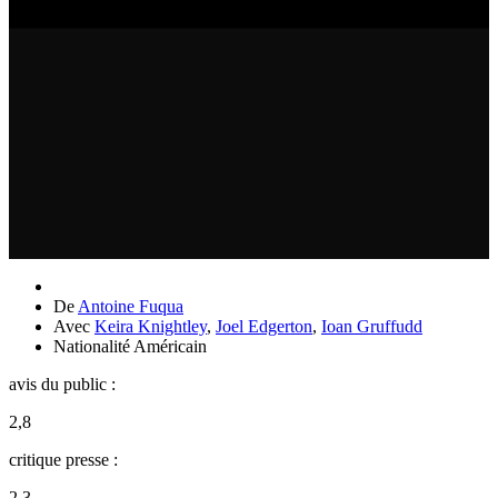
De
Antoine Fuqua
Avec
Keira Knightley
,
Joel Edgerton
,
Ioan Gruffudd
Nationalité
Américain
avis du public :
2,8
critique presse :
2,3